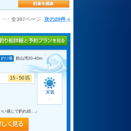
･･･ 全397ページ
次の20件 »
館山湾20-40m
15 - 50 匹
-
いい感じで釣れ続…
』