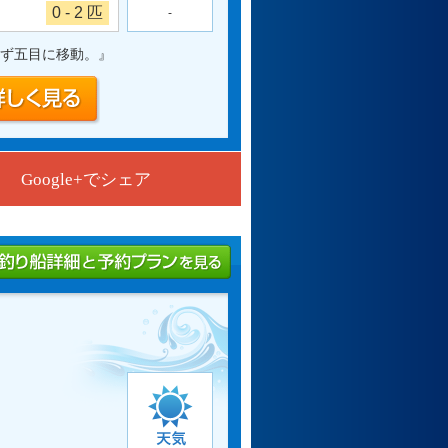
0 - 2 匹
-
ず五目に移動。
』
Google+でシェア