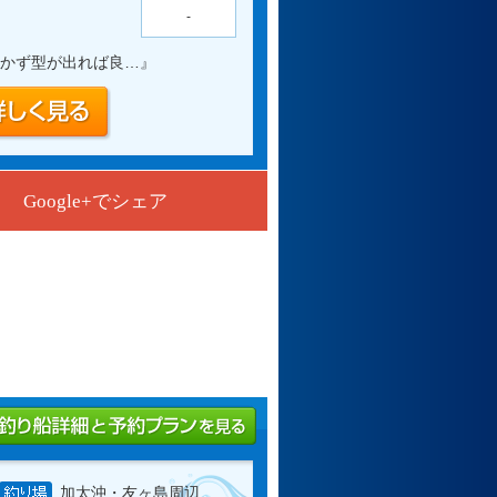
-
かず型が出れば良…
』
Google+でシェア
加太沖・友ヶ島周辺