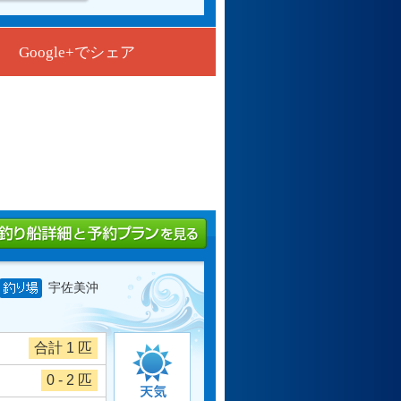
Google+でシェア
宇佐美沖
合計 1 匹
0 - 2 匹