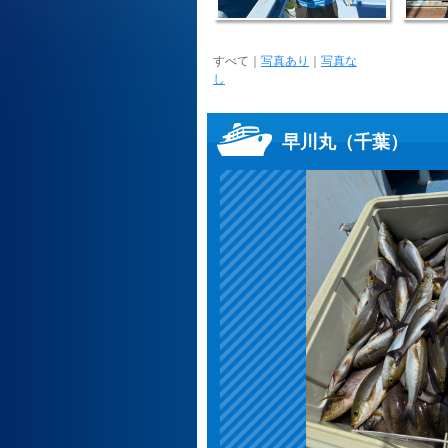
すべて
｜
写真あり
｜
写真な
し
早川丸（千葉）