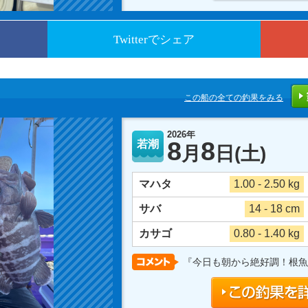
Twitterでシェア
この船の全ての釣果をみる
2026年
8
8
若潮
月
日
(土)
マハタ
1.00 - 2.50 kg
サバ
14 - 18 cm
カサゴ
0.80 - 1.40 kg
『今日も朝から絶好調！根魚