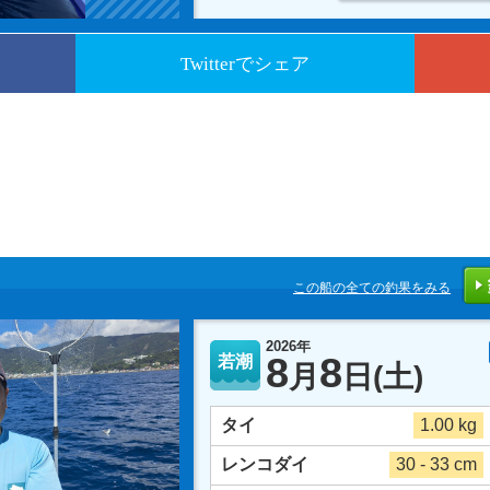
Twitterでシェア
この船の全ての釣果をみる
2026年
8
8
若潮
月
日
(土)
タイ
1.00 kg
レンコダイ
30 - 33 cm