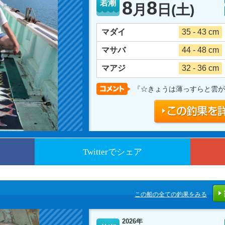
8
8
若潮
月
日
(土)
マダイ
35 - 43 cm
マサバ
44 - 48 cm
マアジ
32 - 36 cm
『☆きょうは薄っすらと雲が
Twitterでシェア
この船の全ての釣果をみる
2026年