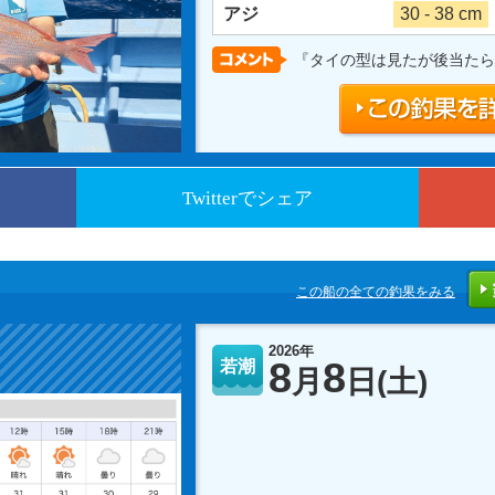
アジ
30 - 38 cm
『タイの型は見たが後当たら
Twitterでシェア
この船の全ての釣果をみる
2026年
8
8
若潮
月
日
(土)