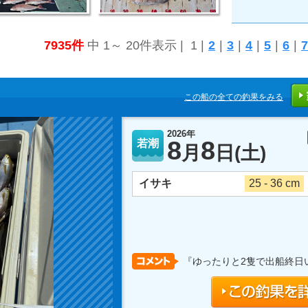
7935件
中 1～ 20件表示 | 1 |
2
|
3
|
4
|
5
|
6
|
7
この船の全ての釣果をみる
2026年
8
8
若潮
月
日
(土)
イサキ
25 - 36 cm
『ゆったりと2隻で出船終日