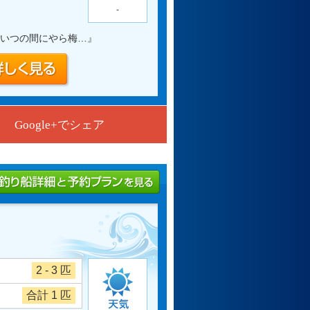
-
いつの間にやら梅…
』
Google+でシェア
2 - 3 匹
合計 1 匹