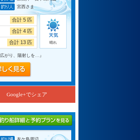
宮西さま
合計 5 匹
合計 4 匹
合計 13 匹
晴れ
広がり、陽射しを…
』
Google+でシェア
友ケ島周辺