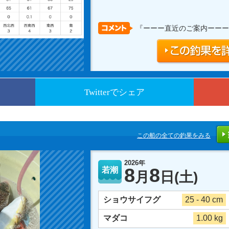
『ーーー直近のご案内ーーー
Twitterでシェア
この船の全ての釣果をみる
2026年
8
8
若潮
月
日
(土)
ショウサイフグ
25 - 40 cm
マダコ
1.00 kg