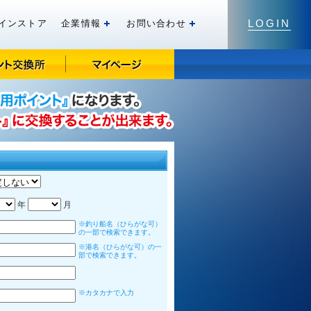
LOGIN
インストア
企業情報
お問い合わせ
開く
開く
年
月
※釣り船名（ひらがな可）
の一部で検索できます。
※港名（ひらがな可）の一
部で検索できます。
※カタカナで入力