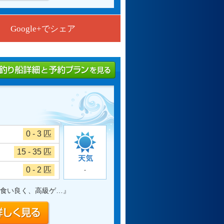
Google+でシェア
0 - 3 匹
15 - 35 匹
0 - 2 匹
-
食い良く、高級ゲ…
』