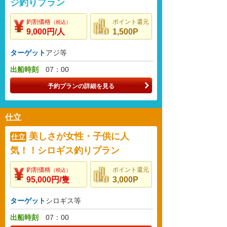
ジ釣りプラン
釣割価格
ポイント還元
（税込）
9,000円/人
1,500P
ターゲット
アジ等
出船時刻
07：00
予約プランの詳細を見る
仕立
美しさが女性・子供に人
仕立
気！！シロギス釣りプラン
釣割価格
ポイント還元
（税込）
95,000円/隻
3,000P
ターゲット
シロギス等
出船時刻
07：00