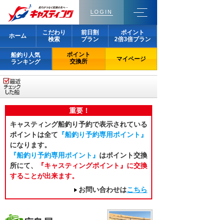
LOGIN
こだわり
前日割
ポイント
ホーム
検索
プラン
2倍3倍プラン
ポイント
船釣り人気
マイページ
交換所
ランキング
重要！
キャスティング船釣り予約で表示されている
ポイントは全て
『船釣り予約専用ポイント』
になります。
『船釣り予約専用ポイント』
はポイント交換
所にて、
『キャスティングポイント』に交換
することが出来ます。
お問い合わせは
こちら