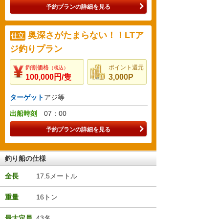
予約プランの詳細を見る
奥深さがたまらない！！LTア
仕立
ジ釣りプラン
釣割価格
ポイント還元
（税込）
100,000円/隻
3,000P
ターゲット
アジ等
出船時刻
07：00
予約プランの詳細を見る
釣り船の仕様
全長
17.5メートル
重量
16トン
最大定員
43名