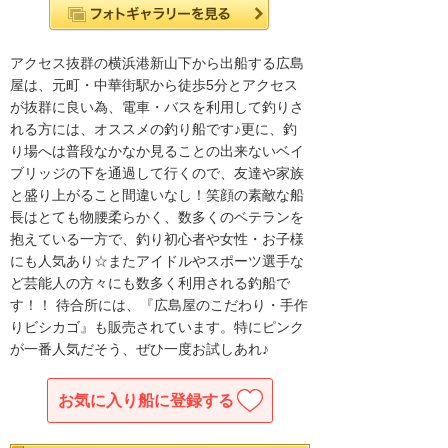
アクセス抜群の横浜港新山下から出船する広島
屋は、元町・中華街駅から徒歩5分とアクセス
が抜群に良い為、電車・バスを利用して釣りさ
れる方には、オススメの釣り船です♪更に、釣
り場へは普段なかなか見ることの出来ないベイ
ブリッジの下を通過して行くので、友達や家族
と盛り上がること間違いなし！笑顔の素敵な船
長はとても物腰柔らかく、数多くのベテランを
抱えている一方で、釣り初心者や女性・お子様
にも人気あり☆またアイドルやスポーツ選手な
ど芸能人の方々にも数多く利用される釣船で
す！！ 待合所には、『広島屋のこだわり・手作
りビシカゴ』も販売されています。特にピンク
が一番人気だそう、ぜひ一度お試しあれ♪
お気に入り船に登録