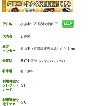
所在地
横浜市中区 横浜港新山下
代表者
石井晃
最寄
新山下（首都高速狩場線）から 1 km
インター
最寄駅
元町中華街（みなとみらい線）
駐車場
有：無料
利用可能な
クレジット
なし
カード
利用可能な
なし
電子マネー