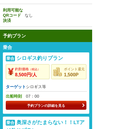
利用可能な
QRコード
なし
決済
予約プラン
乗合
シロギス釣りプラン
乗合
釣割価格
ポイント還元
（税込）
8,500円/人
1,500P
ターゲット
シロギス等
出船時刻
07：00
予約プランの詳細を見る
奥深さがたまらない！！LTア
乗合