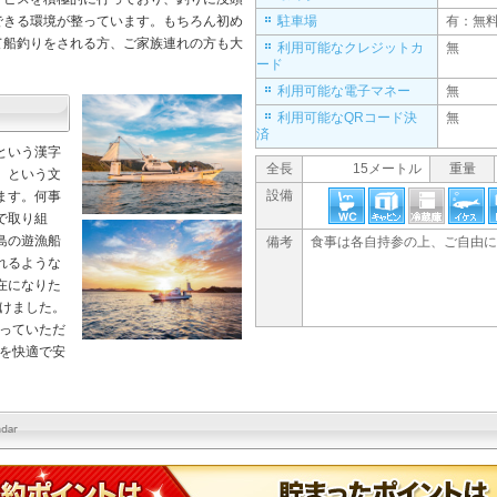
できる環境が整っています。もちろん初め
駐車場
有：無
て船釣りをされる方、ご家族連れの方も大
利用可能なクレジットカ
無
ード
利用可能な電子マネー
無
利用可能なQRコード決
無
済
という漢字
全長
15メートル
重量
」という文
設備
ます。何事
で取り組
島の遊漁船
備考
食事は各自持参の上、ご自由に
れるような
在になりた
けました。
っていただ
を快適で安