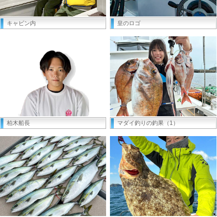
キャビン内
皇のロゴ
柏木船長
マダイ釣りの釣果（1）