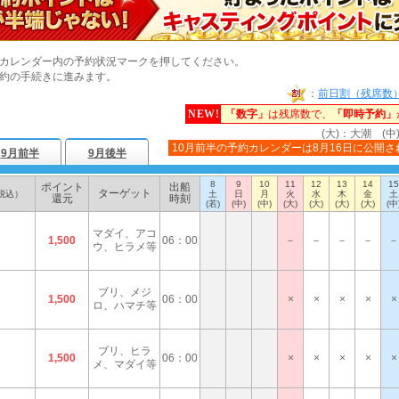
カレンダー内の予約状況マークを押してください。
約の手続きに進みます。
：
前日割（残席数
NEW!
「数字」
は残席数で、
「即時予約」
(大)：大潮 (中
10月前半の予約カレンダーは8月16日に公開さ
9月前半
9月後半
8
9
10
11
12
13
14
15
ポイント
出船
ターゲット
税込）
土
日
月
火
水
木
金
土
還元
時刻
(若)
(中)
(中)
(大)
(大)
(大)
(大)
(中
マダイ、アコ
1,500
06：00
－
－
－
－
－
ウ、ヒラメ等
ブリ、メジ
1,500
06：00
×
×
×
×
×
ロ、ハマチ等
ブリ、ヒラ
1,500
06：00
×
×
×
×
×
メ、マダイ等