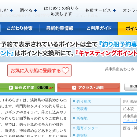
はじめての釣りを
しむ
調べる
各種サービス
オンラ
開く
開く
開く
応援します
 福良港) の公式WEB予約「24時間受付・特別割引・ポイント還元」
兵庫県
南あわじ
お気に入り船に登録
08/06
UP
皇（すめらぎ）は、淡路島の福良港から出
釣り船名
釣り船皇
船します。鳴門海峡をメインの釣り場とし
代表者
柏木凌 
て、ジギングやタイラバ、落とし込みやノ
兵庫県
マセ釣りなど四季折々の釣りをご案内しま
所在地
このエ
す。皇では、釣った魚のタモ入れや針外
最寄インター
西淡（神
し、血抜き、神経締めなどあると嬉しいサ
最寄駅
ービスを積極的に行っており、釣りに没頭