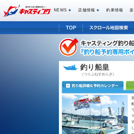
NEWS
店舗情報
釣果情報
楽
開く
開く
釣り船皇 (兵庫県 - 淡路島 - 淡路島南部 -
釣り船皇
（つりぶねすめらぎ）