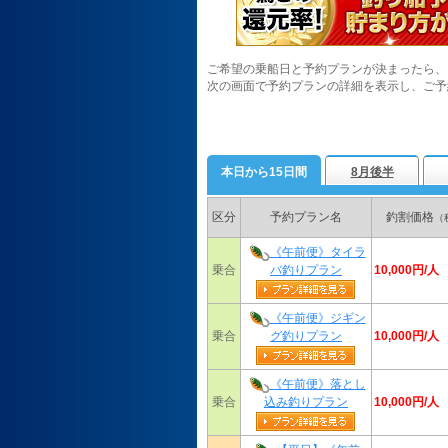
ご希望の乗船日と予約プランが決まったら、
次の画面で予約プランの詳細を表示し、ご予
本日から15日間
8月後半
区分
予約プラン名
釣割価格
（
《午前便》タイラ
10,000円/人
乗合
バ釣りプラン
《午前便》ジギン
10,000円/人
乗合
グ釣りプラン
《午前便》落とし
10,000円/人
乗合
込み釣りプラン