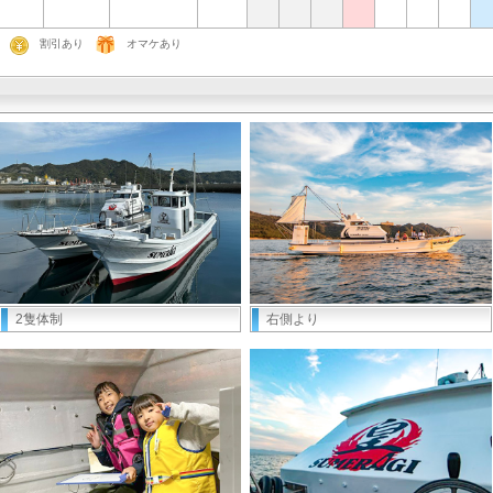
割引あり
オマケあり
2隻体制
右側より