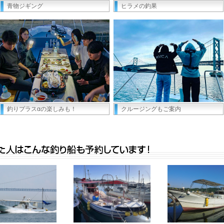
青物ジギング
ヒラメの釣果
釣りプラスαの楽しみも！
クルージングもご案内