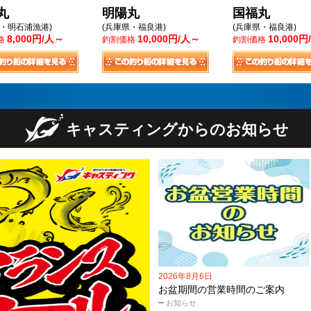
丸
明陽丸
国福丸
県・明石浦漁港)
(兵庫県・福良港)
(兵庫県・福良港)
8,000円/人～
10,000円/人～
10,000
格
釣割価格
釣割価格