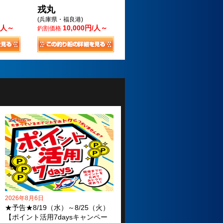
戎丸
(兵庫県・福良港)
円/人～
10,000円/人～
釣割価格