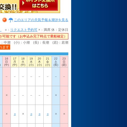
このエリアの天気予報＆潮汐を見る
）
○：
リクエスト予約可
×：満席 休：定休日
が可能です（お申込み完了時点で乗船確定）
)：中潮 (小)：小潮 (長)：長潮 (若)：若潮
れます
16
17
18
19
20
21
22
23
日
月
火
水
木
金
土
日
)
(中)
(中)
(中)
(小)
(小)
(小)
(長)
(若)
－
－
－
－
－
－
－
－
×
－
－
－
－
－
×
－
×
○
×
○
○
○
×
×