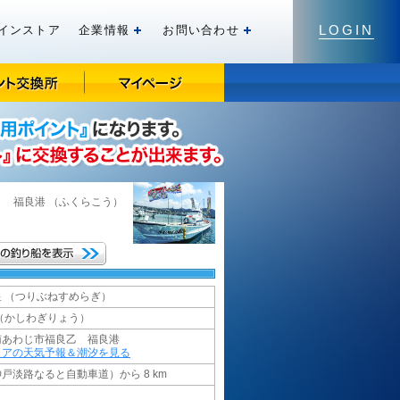
LOGIN
インストア
企業情報
お問い合わせ
開く
開く
市
福良港
（ふくらこう）
 （つりぶねすめらぎ）
（かしわぎりょう）
南あわじ市福良乙 福良港
リアの天気予報＆潮汐を見る
戸淡路なると自動車道）から 8 km