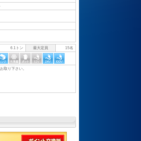
料
6.1トン
最大定員
15名
お取り下さい。