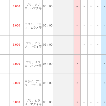
ブリ、メジ
3,000
06：00
－
×
×
×
－
ロ、ハマチ等
マダイ、アコ
3,000
06：00
－
×
×
×
－
ウ、ヒラメ等
ブリ、ヒラ
3,000
06：00
－
×
×
×
－
メ、マダイ等
ブリ、メジ
3,000
06：00
×
－
－
－
×
ロ、ハマチ等
マダイ、アコ
3,000
06：00
×
－
－
－
×
ウ、ヒラメ等
ブリ、ヒラ
3,000
06：00
×
－
－
－
×
メ、マダイ等