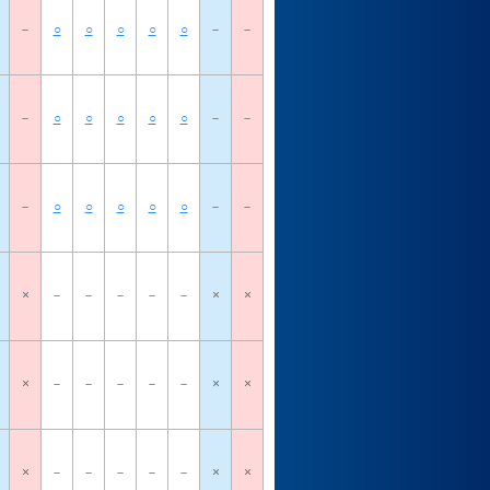
－
○
○
○
○
○
－
－
－
○
○
○
○
○
－
－
－
○
○
○
○
○
－
－
×
－
－
－
－
－
×
×
×
－
－
－
－
－
×
×
×
－
－
－
－
－
×
×