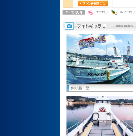
エサ釣り
ルアー釣り
釣り船 皇