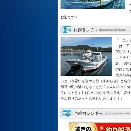
歓迎です！
「「皇」
には「王
字が入り
にも全力
み、淡路
の顔とな
大きな存
いという思いを込めて皇（すめらぎ）と名付
福良の海の魅力をもっとたくさんの方々に知
くにはどうすればいいのかを常に考え、皆様
全な釣りの旅へとお連れいたします！」