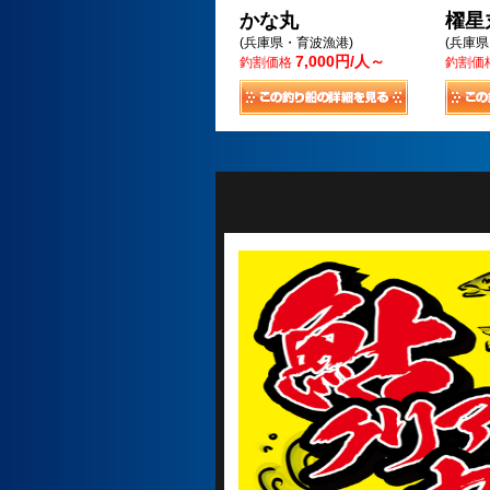
かな丸
櫂星
(兵庫県・育波漁港)
(兵庫
7,000円/人～
釣割価格
釣割価